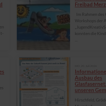
nd
Freibad Merz
Im Rahmen des G
Workshops der A
sen
„JugendKreativ
t-
konnten die Kind
...
MO,
20. Juli 2026
es
Information
Ausbau des
Glasfasernet
es
unseren Gem
Hirschfeld, Gröd