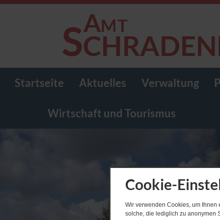
Startseite
Aktuelles
Verwaltung
P
Wirtschaft und Tourismus
Cookie-Einste
Wir verwenden Cookies, um Ihnen ei
solche, die lediglich zu anonymen S