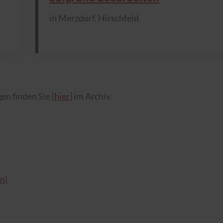
in Merzdorf, Hirschfeld
n finden Sie [
hier
] im Archiv.
n)