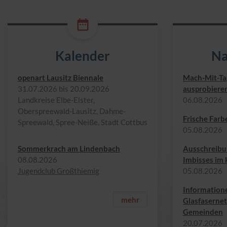
Kalender
Na
openart Lausitz Biennale
Mach-Mit-Tag
31.​07.​2026 bis 20.​09.​2026
ausprobiere
Landkreise Elbe-Elster,
06.​08.​2026
Oberspreewald-Lausitz, Dahme-
Frische Farb
Spreewald, Spree-Neiße, Stadt Cottbus
05.​08.​2026
Sommerkrach am Lindenbach
Ausschreibu
08.​08.​2026
Imbisses im
Jugendclub Großthiemig
05.​08.​2026
Information
mehr
Glasfasernet
Gemeinden
20.​07.​2026