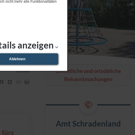
ch nicht mehr alle Funktionalitäten
ails anzeigen
Ablehnen
08.​08.​2026 bis 20.​09.​2026 openart Lausitz Bienn
Öffentliche und ortsübliche
Bekanntmachungen
Amt Schradenland
 fürs