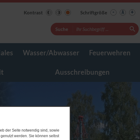
-
+
A
Kontrast
Schriftgröße
Suche
ales
Wasser/Abwasser
Feuerwehren
it
Ausschreibungen
eb der Seite notwendig sind, sowie
e genutzt werden. Sie können selbst