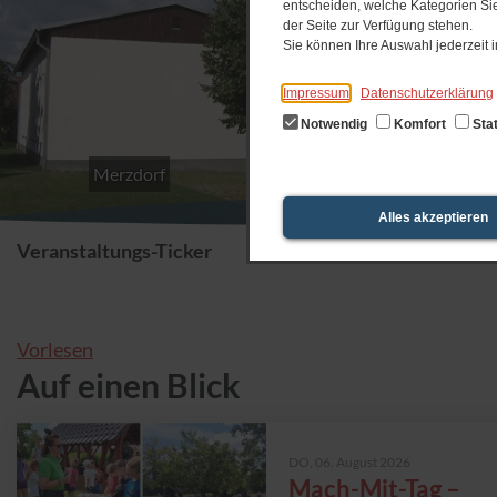
entscheiden, welche Kategorien Sie
der Seite zur Verfügung stehen.
Sie können Ihre Auswahl jederzeit
Impressum
Datenschutzerklärung
Notwendig
Komfort
Stat
Merzdorf
Alles akzeptieren
Veranstaltungs-Ticker
Vorlesen
Auf einen Blick
DO,
06. August 2026
Mach-Mit-Tag –