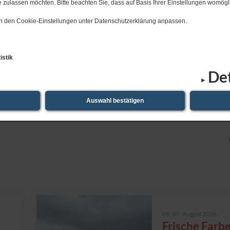
 zulassen möchten. Bitte beachten Sie, dass auf Basis Ihrer Einstellungen womögli
 in den Cookie-Einstellungen unter Datenschutzerklärung anpassen.
istik
Det
Auswahl bestätigen
08.​08.​2026 Sommerkrach am Lindenbach
MI,
05. August 2026
Frische Farbe