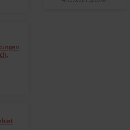
kungen
ch,
biet