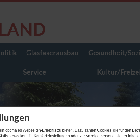
olitik
Glasfaserausbau
Gesundheit/Sozi
Service
Kultur/Freize
llungen
n optimales Webseiten-Erlebnis zu bieten. Dazu zählen Cookies, die für den Betri
tatistikzwecken, für Komforteinstellungen oder zur Anzeige personalisierter Inhalt